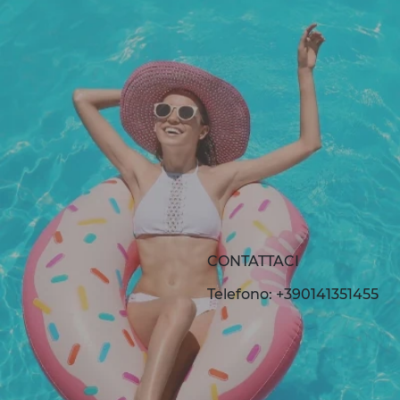
CONTATTACI
Telefono: +390141351455